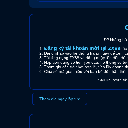
Để không bỏ 
Đăng ký tài khoản mới tại ZX88
nếu
Đăng nhập vào hệ thống hàng ngày để xem cá
Tải ứng dụng ZX88 và đăng nhập lần đầu để 
Nạp tiền đúng số tiền yêu cầu, hệ thống sẽ t
Tham gia các trò chơi hợp lệ, tích lũy doanh 
Chia sẻ mã giới thiệu với bạn bè để nhận thê
Sau khi hoàn tấ
Tham gia ngay lập tức