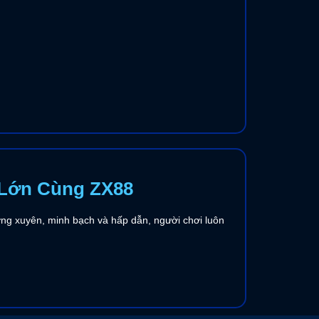
 Lớn Cùng ZX88
ờng xuyên, minh bạch và hấp dẫn, người chơi luôn