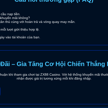
 cầu nạp tiền.
h khuyến mãi không?
tân thủ cùng với hoàn trả và vòng quay may mắn.
ỗi lượt giới thiệu hợp lệ.
ày vào tài khoản của bạn.
Đãi – Gia Tăng Cơ Hội Chiến Thắng
nhuận khi tham gia chơi tại ZX88 Casino. Với hệ thống khuyến mãi thư
nhận được giá trị tương xứng mỗi khi đăng nhập.