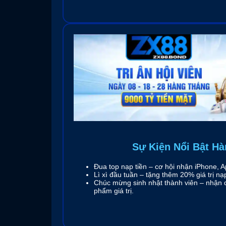
Sự Kiện Nổi Bật H
Đua top nạp tiền – cơ hội nhận iPhone, A
Lì xì đầu tuần – tặng thêm 20% giá trị nạ
Chúc mừng sinh nhật thành viên – nhận q
phẩm giá trị.