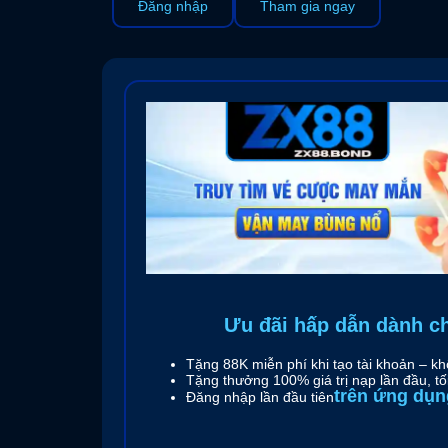
Đăng nhập
Tham gia ngay
Ưu đãi hấp dẫn dành c
Tặng 88K miễn phí khi tạo tài khoản – kh
Tặng thưởng 100% giá trị nạp lần đầu, tối
trên ứng dụn
Đăng nhập lần đầu tiên