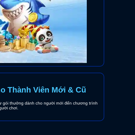
ho Thành Viên Mới & Cũ
Từ gói thưởng dành cho người mới đến chương trình
gười chơi.