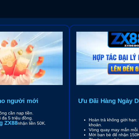
ho người mới
Ưu Đãi Hàng Ngày D
ông cần nạp tiền.
 đa 5 triệu đồng.
Hoàn trả không giới hạn:
g ZX88
nhận liền 50K.
khoản.
Vòng quay may mắn mỗi gi
Mời bạn bè để nhận 150K/