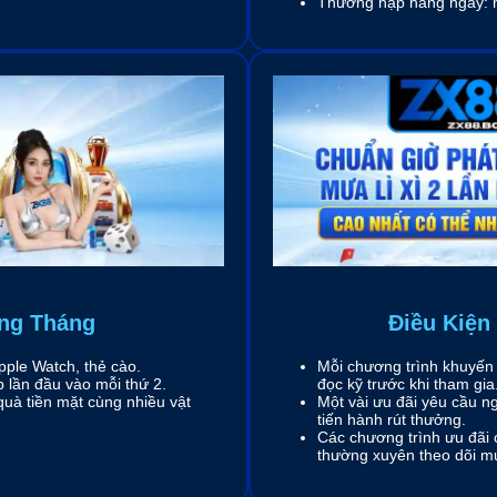
Thưởng nạp hàng ngày: n
àng Tháng
Điều Kiện
pple Watch, thẻ cào.
Mỗi chương trình khuyến
p lần đầu vào mỗi thứ 2.
đọc kỹ trước khi tham gia
uà tiền mặt cùng nhiều vật
Một vài ưu đãi yêu cầu n
tiến hành rút thưởng.
Các chương trình ưu đãi c
thường xuyên theo dõi mụ